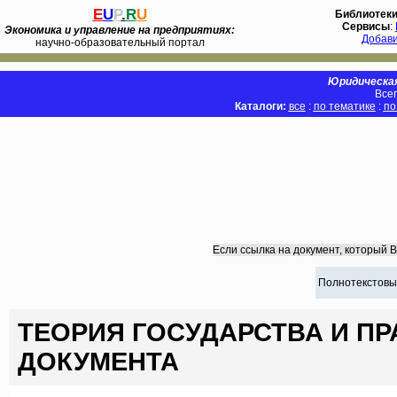
E
U
P
.
R
U
Библиотек
Сервисы
:
Экономика и управление на предприятиях:
Добав
научно-образовательный портал
Юридическая
Всег
Каталоги:
все
:
по тематике
:
по
Если ссылка на документ, который 
Полнотекстовы
ТЕОРИЯ ГОСУДАРСТВА И ПРА
ДОКУМЕНТА