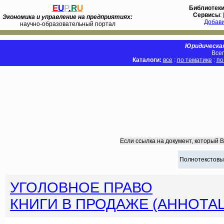
E
U
P
.
R
U
Библиотек
Сервисы
:
Экономика и управление на предприятиях:
Добав
научно-образовательный портал
Юридическая
Всег
Каталоги:
все
:
по тематике
:
по
Если ссылка на документ, который 
Полнотекстовы
УГОЛОВНОЕ ПРАВО
КНИГИ В ПРОДАЖЕ (АННОТА