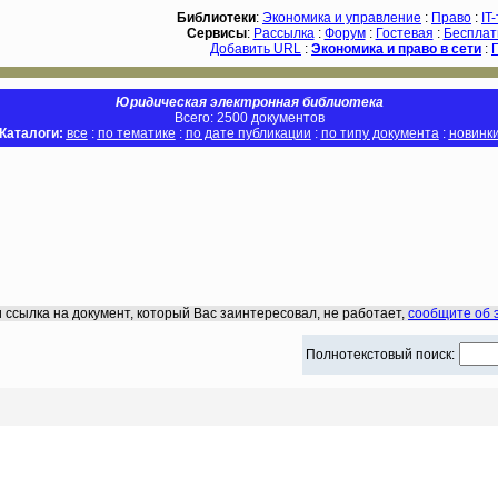
Библиотеки
:
Экономика и управление
:
Право
:
IT
Сервисы
:
Рассылка
:
Форум
:
Гостевая
:
Бесплат
Добавить URL
:
Экономика и право в сети
:
Юридическая электронная библиотека
Всего: 2500 документов
Каталоги:
все
:
по тематике
:
по дате публикации
:
по типу документа
:
новинк
 ссылка на документ, который Вас заинтересовал, не работает,
сообщите об 
Полнотекстовый поиск: