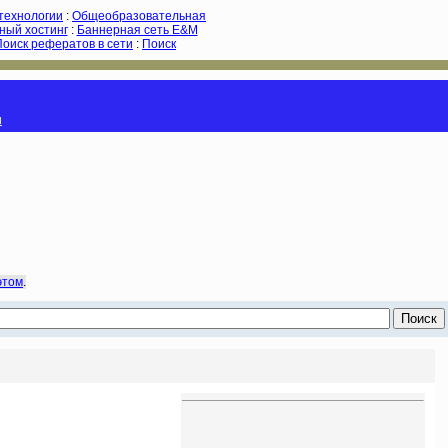
-технологии
:
Общеобразовательная
ный хостинг
:
Баннерная сеть E&M
Поиск рефератов в сети
:
Поиск
и
этом
.