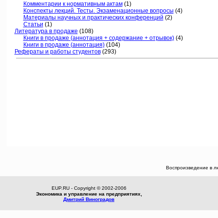
Комментарии к нормативным актам
(1)
Конспекты лекций. Тесты. Экзаменационные вопросы
(4)
Материалы научных и практических конференций
(2)
Статьи
(1)
Литература в продаже
(108)
Книги в продаже (аннотация + содержание + отрывок)
(4)
Книги в продаже (аннотация)
(104)
Рефераты и работы студентов
(293)
Воспроизведение в л
EUP.RU - Copyright © 2002-2006
Экономика и управление на предприятиях,
Дмитрий Виноградов