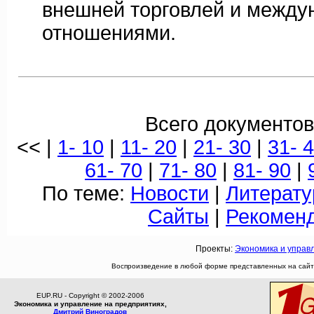
внешней торговлей и межд
отношениями.
Всего документов
<< |
1- 10
|
11- 20
|
21- 30
|
31- 
61- 70
|
71- 80
|
81- 90
|
По теме:
Новости
|
Литерату
Сайты
|
Рекомен
Проекты:
Экономика и управ
Воспроизведение в любой форме представленных на сайте
EUP.RU - Copyright © 2002-2006
Экономика и управление на предприятиях,
Дмитрий Виноградов