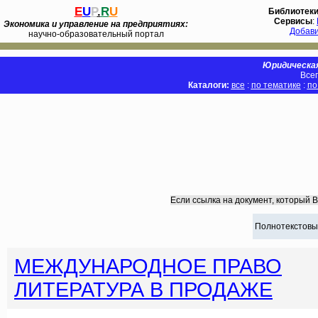
E
U
P
.
R
U
Библиотек
Сервисы
:
Экономика и управление на предприятиях:
Добав
научно-образовательный портал
Юридическая
Всег
Каталоги:
все
:
по тематике
:
по
Если ссылка на документ, который 
Полнотекстовы
МЕЖДУНАРОДНОЕ ПРАВО
ЛИТЕРАТУРА В ПРОДАЖЕ