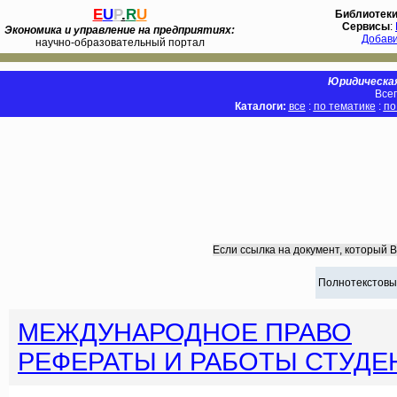
E
U
P
.
R
U
Библиотек
Сервисы
:
Экономика и управление на предприятиях:
Добав
научно-образовательный портал
Юридическая
Всег
Каталоги:
все
:
по тематике
:
по
Если ссылка на документ, который 
Полнотекстовы
МЕЖДУНАРОДНОЕ ПРАВО
РЕФЕРАТЫ И РАБОТЫ СТУДЕ