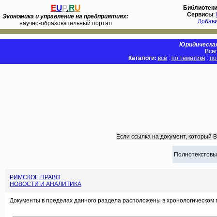
E
U
P
.
R
U
Библиотек
Сервисы
:
Экономика и управление на предприятиях:
Добав
научно-образовательный портал
Юридическая
Всег
Каталоги:
все
:
по тематике
:
по
Если ссылка на документ, который 
Полнотекстовы
РИМСКОЕ ПРАВО
НОВОСТИ И АНАЛИТИКА
Документы в пределах данного раздела расположены в хронологическом 