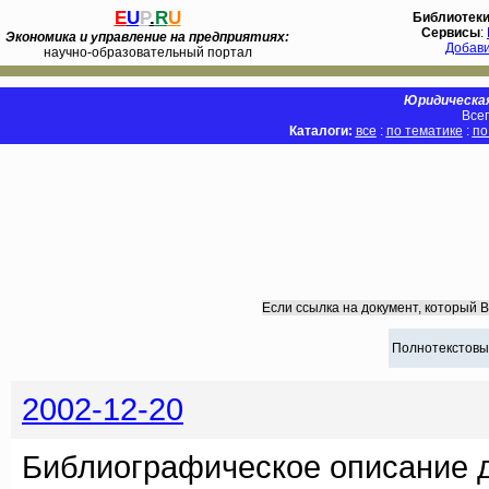
E
U
P
.
R
U
Библиотек
Сервисы
:
Экономика и управление на предприятиях:
Добав
научно-образовательный портал
Юридическая
Всег
Каталоги:
все
:
по тематике
:
по
Если ссылка на документ, который 
Полнотекстовы
2002-12-20
Библиографическое описание 