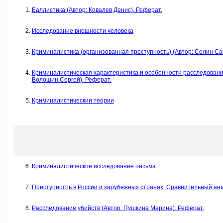
Баллистика (Автор: Ковалев Денис). Реферат.
Исследование внешности человека
Криминалистика (организованная преступность) (Автор: Селин Са
Криминалистическая характеристика и особенности расследовани
Волошин Сергей). Реферат.
Криминалистическии теории
Криминалистическое исследование письма
Преступность в России и зарубежных странах. Сравнительный анал
Расследование убийств (Автор: Пушкина Марина). Реферат.