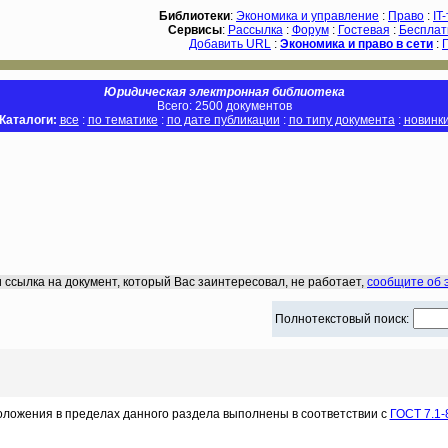
Библиотеки
:
Экономика и управление
:
Право
:
IT
Сервисы
:
Рассылка
:
Форум
:
Гостевая
:
Бесплат
Добавить URL
:
Экономика и право в сети
:
Юридическая электронная библиотека
Всего: 2500 документов
Каталоги:
все
:
по тематике
:
по дате публикации
:
по типу документа
:
новинк
 ссылка на документ, который Вас заинтересовал, не работает,
сообщите об 
Полнотекстовый поиск:
оложения в пределах данного раздела выполнены в соответствии с
ГОСТ 7.1-