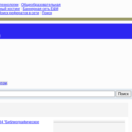
-технологии
:
Общеобразовательная
ный хостинг
:
Баннерная сеть E&M
Поиск рефератов в сети
:
Поиск
и
этом
.
84 ''Библиографическое