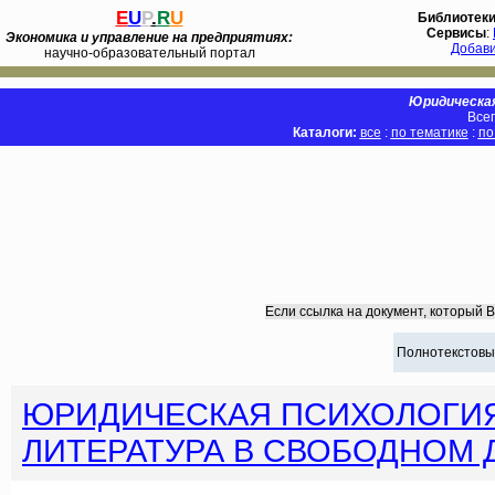
E
U
P
.
R
U
Библиотек
Сервисы
:
Экономика и управление на предприятиях:
Добав
научно-образовательный портал
Юридическая
Всег
Каталоги:
все
:
по тематике
:
по
Если ссылка на документ, который 
Полнотекстовы
ЮРИДИЧЕСКАЯ ПСИХОЛОГИ
ЛИТЕРАТУРА В СВОБОДНОМ 