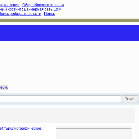
-технологии
:
Общеобразовательная
ный хостинг
:
Баннерная сеть E&M
Поиск рефератов в сети
:
Поиск
и
этом
.
84 ''Библиографическое