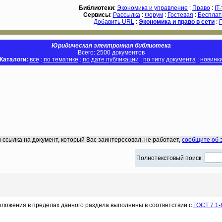
Библиотеки
:
Экономика и управление
:
Право
:
IT
Сервисы
:
Рассылка
:
Форум
:
Гостевая
:
Бесплат
Добавить URL
:
Экономика и право в сети
:
Юридическая электронная библиотека
Всего: 2500 документов
Каталоги:
все
:
по тематике
:
по дате публикации
:
по типу документа
:
новинк
 ссылка на документ, который Вас заинтересовал, не работает,
сообщите об 
Полнотекстовый поиск:
оложения в пределах данного раздела выполнены в соответствии с
ГОСТ 7.1-