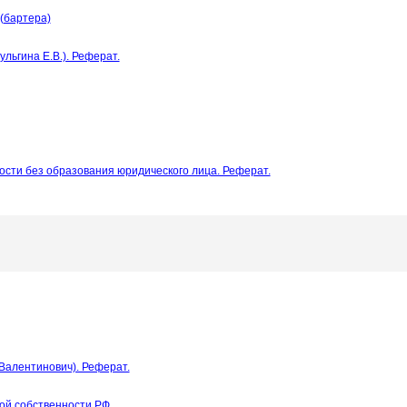
(бартера)
льгина Е.В.). Реферат.
сти без образования юридического лица. Реферат.
Валентинович). Реферат.
ой собственности РФ