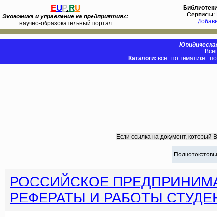
E
U
P
.
R
U
Библиотек
Сервисы
:
Экономика и управление на предприятиях:
Добав
научно-образовательный портал
Юридическая
Всег
Каталоги:
все
:
по тематике
:
по
Если ссылка на документ, который 
Полнотекстовы
РОССИЙСКОЕ ПРЕДПРИНИМА
РЕФЕРАТЫ И РАБОТЫ СТУДЕ