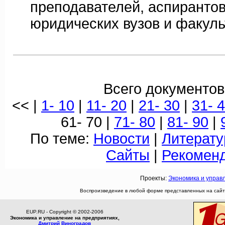
преподавателей, аспирантов
юридических вузов и факуль
Всего документов
<< |
1- 10
|
11- 20
|
21- 30
|
31- 
61- 70 |
71- 80
|
81- 90
|
По теме:
Новости
|
Литерату
Сайты
|
Рекомен
Проекты:
Экономика и управ
Воспроизведение в любой форме представленных на сайте
EUP.RU - Copyright © 2002-2006
Экономика и управление на предприятиях,
Дмитрий Виноградов