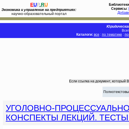
E
U
P
.
R
U
Библиотек
Сервисы
:
Экономика и управление на предприятиях:
Добав
научно-образовательный портал
Юридическая
Всег
Каталоги:
все
:
по тематике
:
по
Если ссылка на документ, который 
Полнотекстовы
УГОЛОВНО-ПРОЦЕССУАЛЬНО
КОНСПЕКТЫ ЛЕКЦИЙ. ТЕСТ