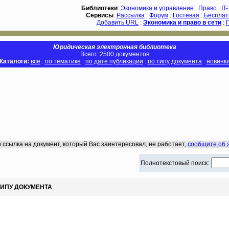
Библиотеки
:
Экономика и управление
:
Право
:
IT
Сервисы
:
Рассылка
:
Форум
:
Гостевая
:
Бесплат
Добавить URL
:
Экономика и право в сети
:
Юридическая электронная библиотека
Всего: 2500 документов
Каталоги:
все
:
по тематике
:
по дате публикации
:
по типу документа
:
новинк
 ссылка на документ, который Вас заинтересовал, не работает,
сообщите об 
Полнотекстовый поиск:
ТИПУ ДОКУМЕНТА