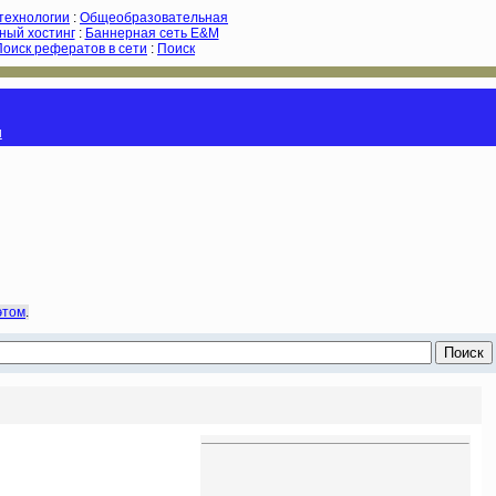
-технологии
:
Общеобразовательная
ный хостинг
:
Баннерная сеть E&M
Поиск рефератов в сети
:
Поиск
и
этом
.