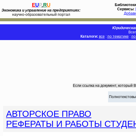
E
U
P
.
R
U
Библиотек
Сервисы
:
Экономика и управление на предприятиях:
Добав
научно-образовательный портал
Юридическая
Всег
Каталоги:
все
:
по тематике
:
по
Если ссылка на документ, который 
Полнотекстовы
АВТОРСКОЕ ПРАВО
РЕФЕРАТЫ И РАБОТЫ СТУДЕ