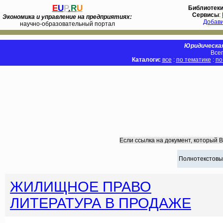
E
U
P
.
R
U
Библиотек
Сервисы
:
Экономика и управление на предприятиях:
Добав
научно-образовательный портал
Юридическая
Всег
Каталоги:
все
:
по тематике
:
по
Если ссылка на документ, который 
Полнотекстовы
ЖИЛИЩНОЕ ПРАВО
ЛИТЕРАТУРА В ПРОДАЖЕ