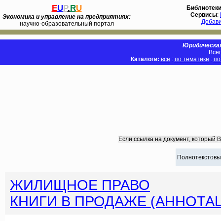
E
U
P
.
R
U
Библиотек
Сервисы
:
Экономика и управление на предприятиях:
Добав
научно-образовательный портал
Юридическая
Всег
Каталоги:
все
:
по тематике
:
по
Если ссылка на документ, который 
Полнотекстовы
ЖИЛИЩНОЕ ПРАВО
КНИГИ В ПРОДАЖЕ (АННОТА