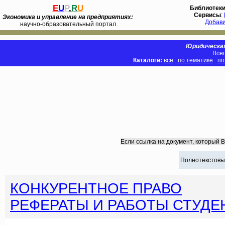
E
U
P
.
R
U
Библиотек
Сервисы
:
Экономика и управление на предприятиях:
Добав
научно-образовательный портал
Юридическая
Всег
Каталоги:
все
:
по тематике
:
по
Если ссылка на документ, который 
Полнотекстовы
КОНКУРЕНТНОЕ ПРАВО
РЕФЕРАТЫ И РАБОТЫ СТУДЕ