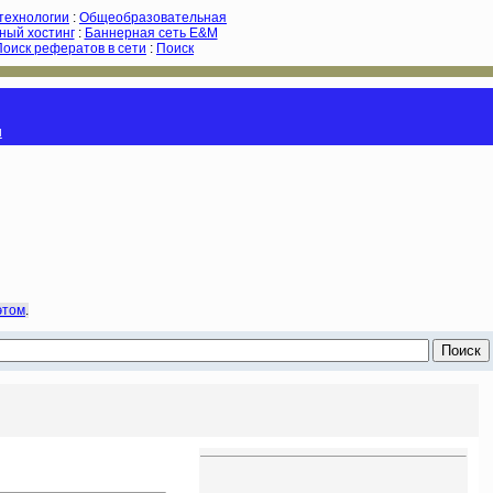
-технологии
:
Общеобразовательная
ный хостинг
:
Баннерная сеть E&M
Поиск рефератов в сети
:
Поиск
и
этом
.