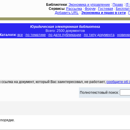
Библиотеки
:
Экономика и управление
:
Право
:
IT
Сервисы
:
Рассылка
:
Форум
:
Гостевая
:
Бесплат
Добавить URL
:
Экономика и право в сети
:
Юридическая электронная библиотека
Всего: 2500 документов
Каталоги:
все
:
по тематике
:
по дате публикации
:
по типу документа
:
новинк
 ссылка на документ, который Вас заинтересовал, не работает,
сообщите об 
Полнотекстовый поиск:
порядке.