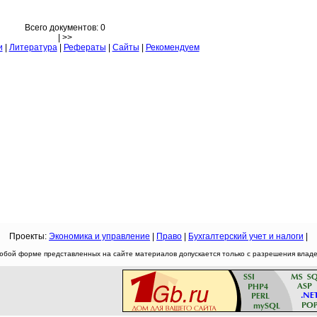
Всего документов: 0
| >>
и
|
Литература
|
Рефераты
|
Сайты
|
Рекомендуем
Проекты:
Экономика и управление
|
Право
|
Бухгалтерский учет и налоги
|
юбой форме представленных на сайте материалов допускается только с разрешения владел