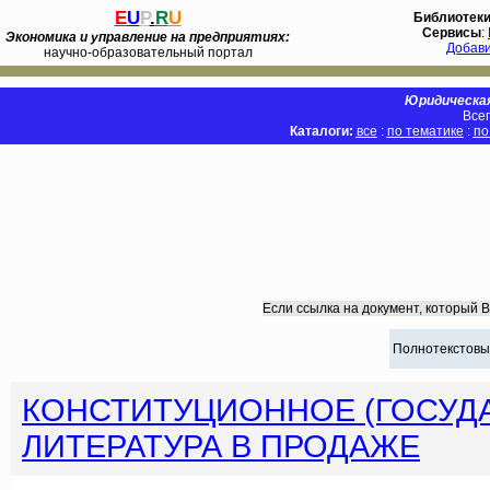
E
U
P
.
R
U
Библиотек
Сервисы
:
Экономика и управление на предприятиях:
Добав
научно-образовательный портал
Юридическая
Всег
Каталоги:
все
:
по тематике
:
по
Если ссылка на документ, который 
Полнотекстовы
КОНСТИТУЦИОННОЕ (ГОСУД
ЛИТЕРАТУРА В ПРОДАЖЕ