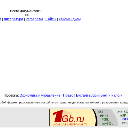
Всего документов: 0
| >>
и
|
Литература
|
Рефераты
|
Сайты
|
Рекомендуем
Проекты:
Экономика и управление
|
Право
|
Бухгалтерский учет и налоги
|
юбой форме представленных на сайте материалов допускается только с разрешения владел