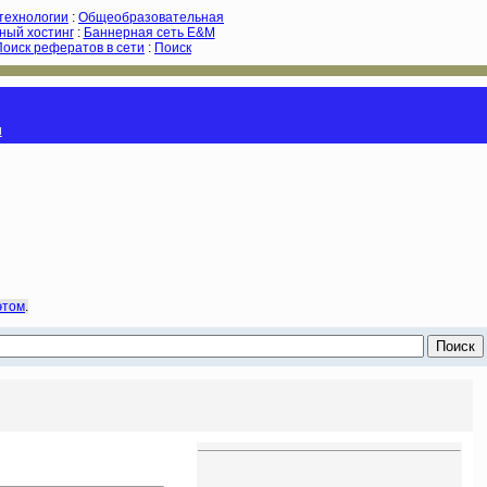
-технологии
:
Общеобразовательная
ный хостинг
:
Баннерная сеть E&M
Поиск рефератов в сети
:
Поиск
и
этом
.