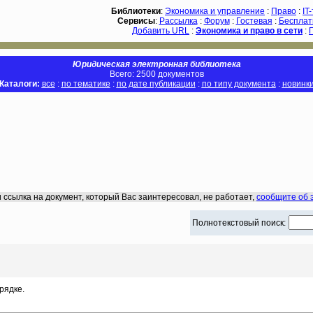
Библиотеки
:
Экономика и управление
:
Право
:
IT
Сервисы
:
Рассылка
:
Форум
:
Гостевая
:
Бесплат
Добавить URL
:
Экономика и право в сети
:
Юридическая электронная библиотека
Всего: 2500 документов
Каталоги:
все
:
по тематике
:
по дате публикации
:
по типу документа
:
новинк
 ссылка на документ, который Вас заинтересовал, не работает,
сообщите об 
Полнотекстовый поиск:
рядке.