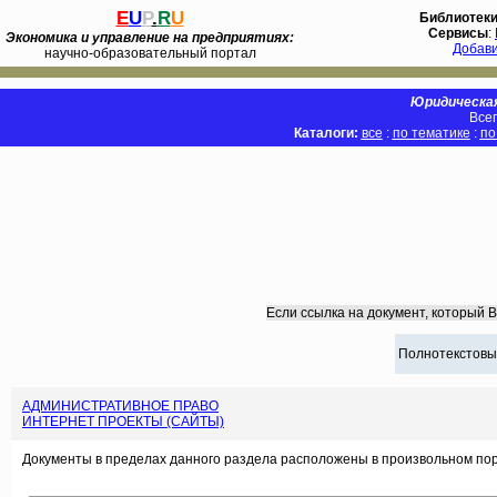
E
U
P
.
R
U
Библиотек
Сервисы
:
Экономика и управление на предприятиях:
Добав
научно-образовательный портал
Юридическая
Всег
Каталоги:
все
:
по тематике
:
по
Если ссылка на документ, который 
Полнотекстовы
АДМИНИСТРАТИВНОЕ ПРАВО
ИНТЕРНЕТ ПРОЕКТЫ (САЙТЫ)
Документы в пределах данного раздела расположены в произвольном пор