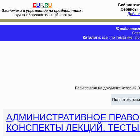
E
U
P
.
R
U
Библиотек
Сервисы
:
Экономика и управление на предприятиях:
Добав
научно-образовательный портал
Юридическая
Всег
Каталоги:
все
:
по тематике
:
по
Если ссылка на документ, который 
Полнотекстовы
АДМИНИСТРАТИВНОЕ ПРАВО
КОНСПЕКТЫ ЛЕКЦИЙ. ТЕСТ