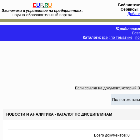
E
U
P
.
R
U
Библиотек
Сервисы
:
Экономика и управление на предприятиях:
Добав
научно-образовательный портал
Юридическая
Всег
Каталоги:
все
:
по тематике
:
по
Если ссылка на документ, который 
Полнотекстовы
НОВОСТИ И АНАЛИТИКА - КАТАЛОГ ПО ДИСЦИПЛИНАМ
Всего документов: 0