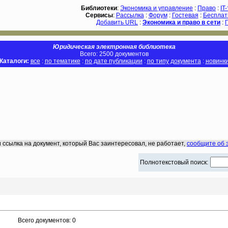
Библиотеки
:
Экономика и управление
:
Право
:
IT
Сервисы
:
Рассылка
:
Форум
:
Гостевая
:
Бесплат
Добавить URL
:
Экономика и право в сети
:
Юридическая электронная библиотека
Всего: 2500 документов
Каталоги:
все
:
по тематике
:
по дате публикации
:
по типу документа
:
новинк
 ссылка на документ, который Вас заинтересовал, не работает,
сообщите об 
Полнотекстовый поиск:
Всего документов: 0