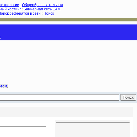
-технологии
:
Общеобразовательная
ный хостинг
:
Баннерная сеть E&M
Поиск рефератов в сети
:
Поиск
и
этом
.