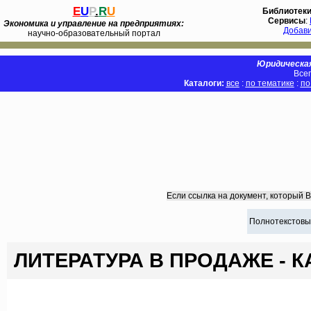
E
U
P
.
R
U
Библиотек
Сервисы
:
Экономика и управление на предприятиях:
Добав
научно-образовательный портал
Юридическая
Всег
Каталоги:
все
:
по тематике
:
по
Если ссылка на документ, который 
Полнотекстовы
ЛИТЕРАТУРА В ПРОДАЖЕ - 