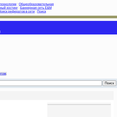
-технологии
:
Общеобразовательная
ный хостинг
:
Баннерная сеть E&M
Поиск рефератов в сети
:
Поиск
и
этом
.