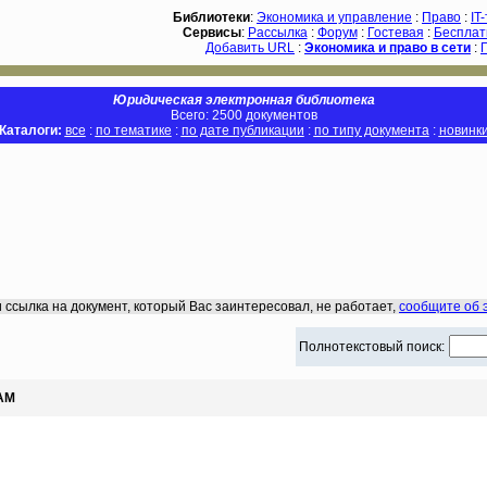
Библиотеки
:
Экономика и управление
:
Право
:
IT
Сервисы
:
Рассылка
:
Форум
:
Гостевая
:
Бесплат
Добавить URL
:
Экономика и право в сети
:
Юридическая электронная библиотека
Всего: 2500 документов
Каталоги:
все
:
по тематике
:
по дате публикации
:
по типу документа
:
новинк
 ссылка на документ, который Вас заинтересовал, не работает,
сообщите об 
Полнотекстовый поиск:
АМ