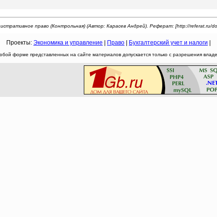
стративное право (Контрольная) (Автор: Карасев Андрей). Реферат: [http://referat.ru/do
Проекты:
Экономика и управление
|
Право
|
Бухгалтерский учет и налоги
|
юбой форме представленных на сайте материалов допускается только с разрешения владел