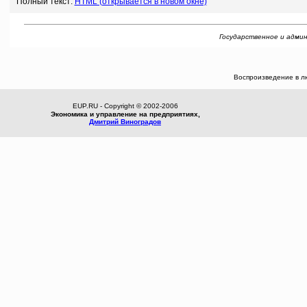
Полный текст:
HTML (открывается в новом окне)
Государственное и админи
Воспроизведение в л
EUP.RU - Copyright © 2002-2006
Экономика и управление на предприятиях,
Дмитрий Виноградов