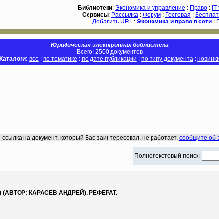
Библиотеки
:
Экономика и управление
:
Право
:
IT
Сервисы
:
Рассылка
:
Форум
:
Гостевая
:
Бесплат
Добавить URL
:
Экономика и право в сети
:
Юридическая электронная библиотека
Всего: 2500 документов
Каталоги:
все
:
по тематике
:
по дате публикации
:
по типу документа
:
новинк
 ссылка на документ, который Вас заинтересовал, не работает,
сообщите об 
Полнотекстовый поиск:
АВТОР: КАРАСЕВ АНДРЕЙ). РЕФЕРАТ.