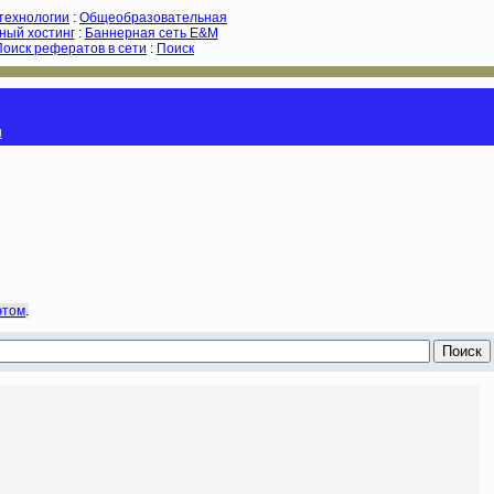
-технологии
:
Общеобразовательная
ный хостинг
:
Баннерная сеть E&M
Поиск рефератов в сети
:
Поиск
и
этом
.