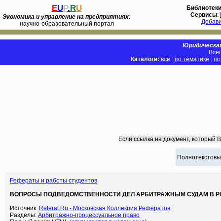
E
U
P
.
R
U
Библиотек
Сервисы
:
Экономика и управление на предприятиях:
Добав
научно-образовательный портал
Юридическая
Всег
Каталоги:
все
:
по тематике
:
по
Если ссылка на документ, который 
Полнотекстовы
Рефераты и работы студентов
ВОПРОСЫ ПОДВЕДОМСТВЕННОСТИ ДЕЛ АРБИТРАЖНЫМ СУДАМ В РО
Источник:
Referat.Ru - Московская Коллекция Рефератов
Разделы:
Арбитражно-процессуальное право