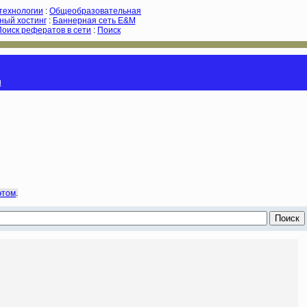
-технологии
:
Общеобразовательная
ный хостинг
:
Баннерная сеть E&M
Поиск рефератов в сети
:
Поиск
и
этом
.