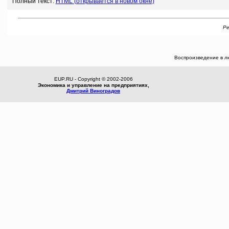
Полный текст:
HTML (открывается в новом окне)
Ре
Воспроизведение в л
EUP.RU - Copyright © 2002-2006
Экономика и управление на предприятиях,
Дмитрий Виноградов