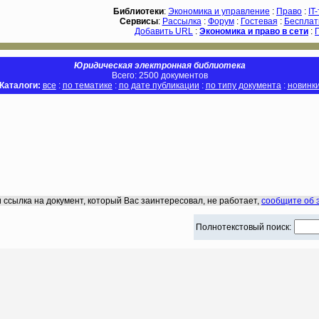
Библиотеки
:
Экономика и управление
:
Право
:
IT
Сервисы
:
Рассылка
:
Форум
:
Гостевая
:
Бесплат
Добавить URL
:
Экономика и право в сети
:
Юридическая электронная библиотека
Всего: 2500 документов
Каталоги:
все
:
по тематике
:
по дате публикации
:
по типу документа
:
новинк
 ссылка на документ, который Вас заинтересовал, не работает,
сообщите об 
Полнотекстовый поиск: