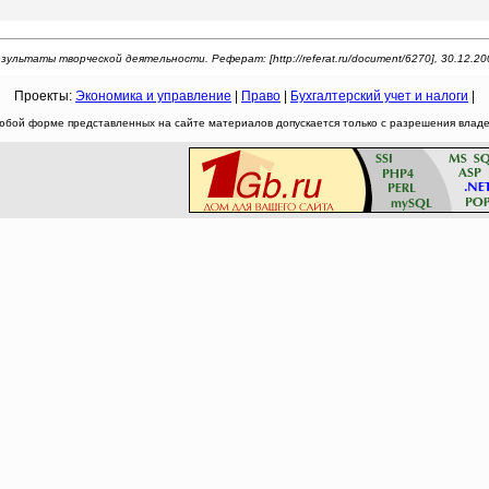
зультаты творческой деятельности. Реферат: [http://referat.ru/document/6270], 30.12.20
Проекты:
Экономика и управление
|
Право
|
Бухгалтерский учет и налоги
|
юбой форме представленных на сайте материалов допускается только с разрешения владел