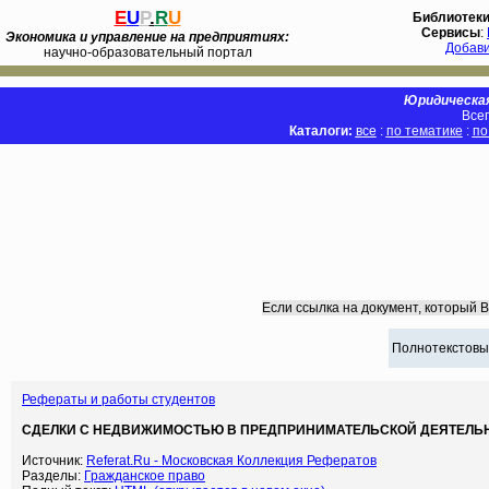
E
U
P
.
R
U
Библиотек
Сервисы
:
Экономика и управление на предприятиях:
Добав
научно-образовательный портал
Юридическая
Всег
Каталоги:
все
:
по тематике
:
по
Если ссылка на документ, который 
Полнотекстовы
Рефераты и работы студентов
СДЕЛКИ С НЕДВИЖИМОСТЬЮ В ПРЕДПРИНИМАТЕЛЬСКОЙ ДЕЯТЕЛЬНО
Источник:
Referat.Ru - Московская Коллекция Рефератов
Разделы:
Гражданское право