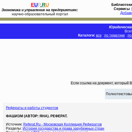
E
U
P
.
R
U
Библиотек
Сервисы
:
Экономика и управление на предприятиях:
Добав
научно-образовательный портал
Юридическая
Всег
Каталоги:
все
:
по тематике
:
по
Если ссылка на документ, который 
Полнотекстовы
Рефераты и работы студентов
ФАШИЗМ (АВТОР: ЯНА). РЕФЕРАТ.
Источник:
Referat.Ru - Московская Коллекция Рефератов
Разделы:
История государства и права зарубежных стран