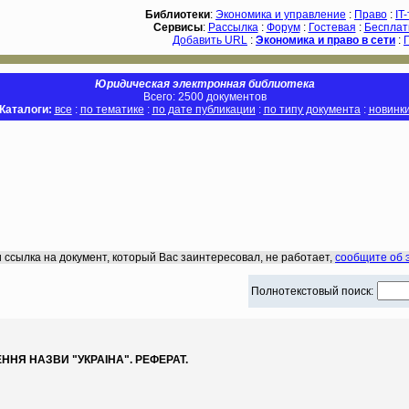
Библиотеки
:
Экономика и управление
:
Право
:
IT
Сервисы
:
Рассылка
:
Форум
:
Гостевая
:
Бесплат
Добавить URL
:
Экономика и право в сети
:
Юридическая электронная библиотека
Всего: 2500 документов
Каталоги:
все
:
по тематике
:
по дате публикации
:
по типу документа
:
новинк
 ссылка на документ, который Вас заинтересовал, не работает,
сообщите об 
Полнотекстовый поиск:
НЯ НАЗВИ "УКРАIНА". РЕФЕРАТ.