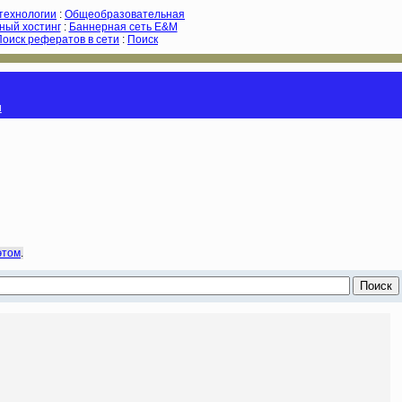
-технологии
:
Общеобразовательная
ный хостинг
:
Баннерная сеть E&M
Поиск рефератов в сети
:
Поиск
и
этом
.