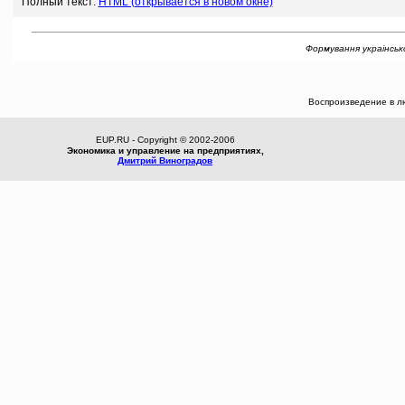
Полный текст:
HTML (открывается в новом окне)
Формування украiнсько
Воспроизведение в л
EUP.RU - Copyright © 2002-2006
Экономика и управление на предприятиях,
Дмитрий Виноградов