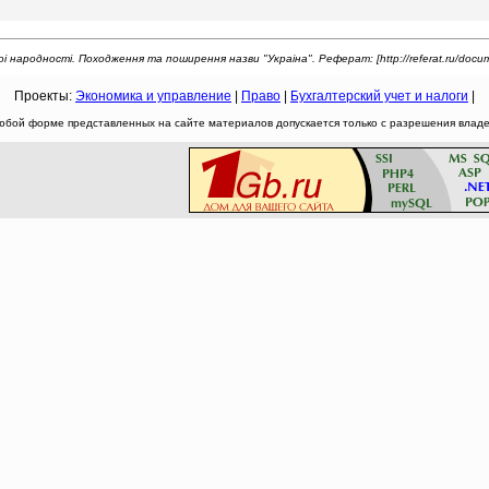
i народностi. Походження та поширення назви "Украiна". Реферат: [http://referat.ru/docum
Проекты:
Экономика и управление
|
Право
|
Бухгалтерский учет и налоги
|
юбой форме представленных на сайте материалов допускается только с разрешения владел