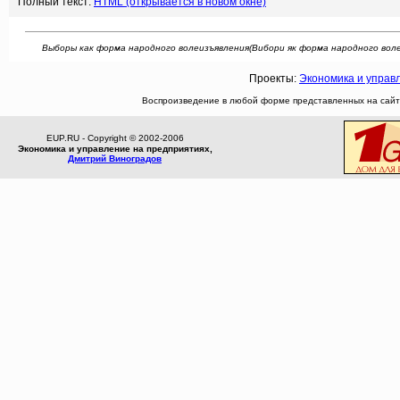
Полный текст:
HTML (открывается в новом окне)
Выборы как форма народного волеизъявления(Вибори як форма народного волевияв
Проекты:
Экономика и управ
Воспроизведение в любой форме представленных на сайте
EUP.RU - Copyright © 2002-2006
Экономика и управление на предприятиях,
Дмитрий Виноградов