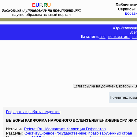
E
U
P
.
R
U
Библиотек
Сервисы
:
Экономика и управление на предприятиях:
Добав
научно-образовательный портал
Юридическая
Всег
Каталоги:
все
:
по тематике
:
по
Если ссылка на документ, который 
Полнотекстовы
Рефераты и работы студентов
ВЫБОРЫ КАК ФОРМА НАРОДНОГО ВОЛЕИЗЪЯВЛЕНИЯ(ВИБОРИ ЯК ФО
Источник:
Referat.Ru - Московская Коллекция Рефератов
Разделы:
Конституционное (государственное) право зарубежных стран