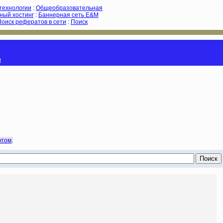
-технологии
:
Общеобразовательная
ный хостинг
:
Баннерная сеть E&M
Поиск рефератов в сети
:
Поиск
и
этом
.