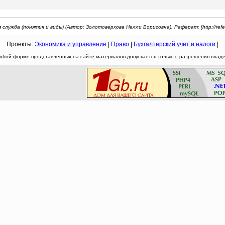
служба (понятия и виды) (Автор: Золотоверхова Нелли Борисовна). Реферат: [http://refera
Проекты:
Экономика и управление
|
Право
|
Бухгалтерский учет и налоги
|
юбой форме представленных на сайте материалов допускается только с разрешения владел