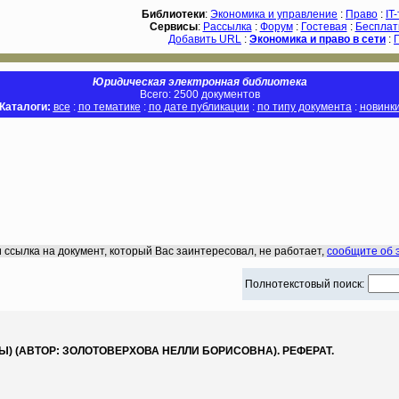
Библиотеки
:
Экономика и управление
:
Право
:
IT
Сервисы
:
Рассылка
:
Форум
:
Гостевая
:
Бесплат
Добавить URL
:
Экономика и право в сети
:
Юридическая электронная библиотека
Всего: 2500 документов
Каталоги:
все
:
по тематике
:
по дате публикации
:
по типу документа
:
новинк
 ссылка на документ, который Вас заинтересовал, не работает,
сообщите об 
Полнотекстовый поиск:
 (АВТОР: ЗОЛОТОВЕРХОВА НЕЛЛИ БОРИСОВНА). РЕФЕРАТ.