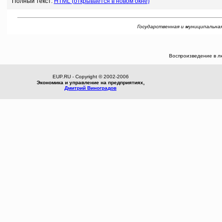
Полный текст:
HTML (открывается в новом окне)
Государственная и муниципальная 
Воспроизведение в л
EUP.RU - Copyright © 2002-2006
Экономика и управление на предприятиях,
Дмитрий Виноградов