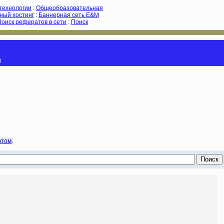
-технологии
:
Общеобразовательная
ный хостинг
:
Баннерная сеть E&M
Поиск рефератов в сети
:
Поиск
и
этом
.