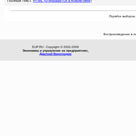
Полный текст:
HTML (открывается в новом окне)
Порядок выборов П
Воспроизведение в л
EUP.RU - Copyright © 2002-2006
Экономика и управление на предприятиях,
Дмитрий Виноградов