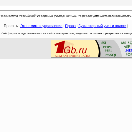
резидента Российской Федерации (Автор: Ленин). Реферат: [http://referat.ru/document/1
Проекты:
Экономика и управление
|
Право
|
Бухгалтерский учет и налоги
|
юбой форме представленных на сайте материалов допускается только с разрешения владел