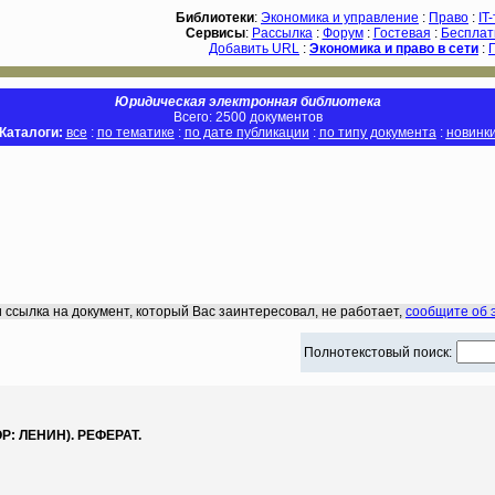
Библиотеки
:
Экономика и управление
:
Право
:
IT
Сервисы
:
Рассылка
:
Форум
:
Гостевая
:
Бесплат
Добавить URL
:
Экономика и право в сети
:
Юридическая электронная библиотека
Всего: 2500 документов
Каталоги:
все
:
по тематике
:
по дате публикации
:
по типу документа
:
новинк
 ссылка на документ, который Вас заинтересовал, не работает,
сообщите об 
Полнотекстовый поиск:
 ЛЕНИН). РЕФЕРАТ.