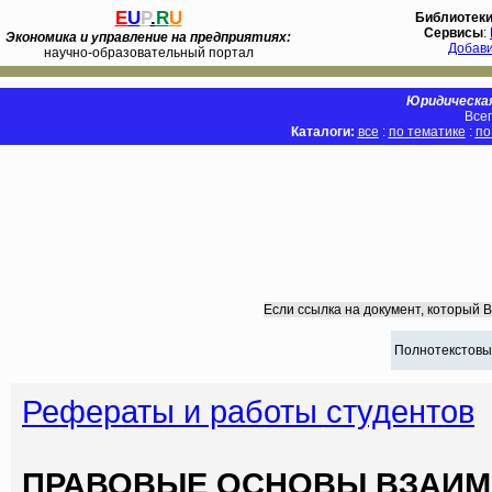
E
U
P
.
R
U
Библиотек
Сервисы
:
Экономика и управление на предприятиях:
Добав
научно-образовательный портал
Юридическая
Всег
Каталоги:
все
:
по тематике
:
по
Если ссылка на документ, который 
Полнотекстовы
Рефераты и работы студентов
ПРАВОВЫЕ ОСНОВЫ ВЗАИ