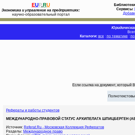
E
U
P
.
R
U
Библиотек
Сервисы
:
Экономика и управление на предприятиях:
Добав
научно-образовательный портал
Юридическая
Всег
Каталоги:
все
:
по тематике
:
по
Если ссылка на документ, который 
Полнотекстовы
Рефераты и работы студентов
МЕЖДУНАРОДНО-ПРАВОВОЙ СТАТУС АРХИПЕЛАГА ШПИЦБЕРГЕН (АВТО
Источник:
Referat.Ru - Московская Коллекция Рефератов
Разделы:
Международное право