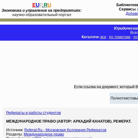
E
U
P
.
R
U
Библиотек
Сервисы
:
Экономика и управление на предприятиях:
Добав
научно-образовательный портал
Юридическая
Всег
Каталоги:
все
:
по тематике
:
по
Если ссылка на документ, который 
Полнотекстовы
Рефераты и работы студентов
МЕЖДУНАРОДНОЕ ПРАВО (АВТОР: АРКАДИЙ КАНАТОВ). РЕФЕРАТ.
Источник:
Referat.Ru - Московская Коллекция Рефератов
Разделы:
Международное право