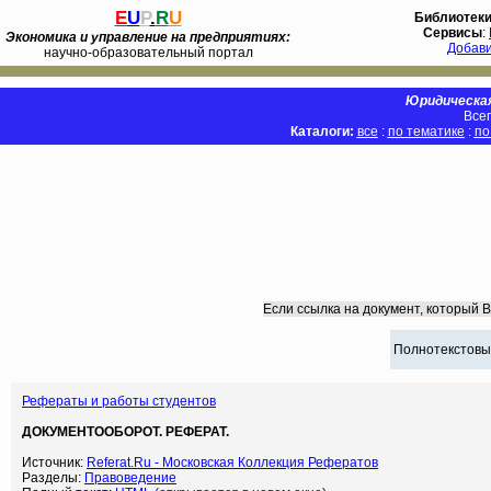
E
U
P
.
R
U
Библиотек
Сервисы
:
Экономика и управление на предприятиях:
Добав
научно-образовательный портал
Юридическая
Всег
Каталоги:
все
:
по тематике
:
по
Если ссылка на документ, который 
Полнотекстовы
Рефераты и работы студентов
ДОКУМЕНТООБОРОТ. РЕФЕРАТ.
Источник:
Referat.Ru - Московская Коллекция Рефератов
Разделы:
Правоведение