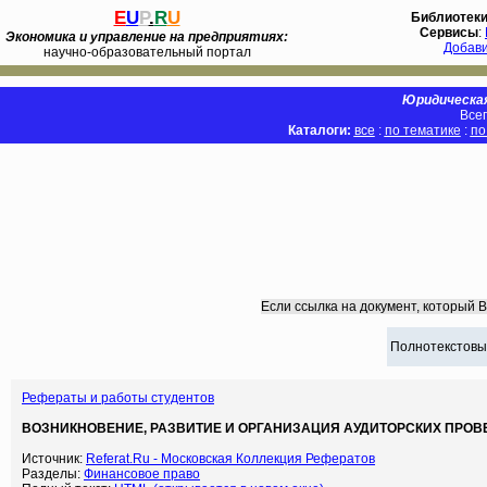
E
U
P
.
R
U
Библиотек
Сервисы
:
Экономика и управление на предприятиях:
Добав
научно-образовательный портал
Юридическая
Всег
Каталоги:
все
:
по тематике
:
по
Если ссылка на документ, который 
Полнотекстовы
Рефераты и работы студентов
ВОЗНИКНОВЕНИЕ, РАЗВИТИЕ И ОРГАНИЗАЦИЯ АУДИТОРСКИХ ПРОВЕР
Источник:
Referat.Ru - Московская Коллекция Рефератов
Разделы:
Финансовое право