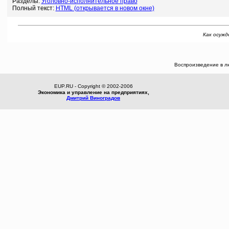
Разделы:
Уголовно-исполнительное право
Полный текст:
HTML (открывается в новом окне)
Как осужд
Воспроизведение в л
EUP.RU - Copyright © 2002-2006
Экономика и управление на предприятиях,
Дмитрий Виноградов