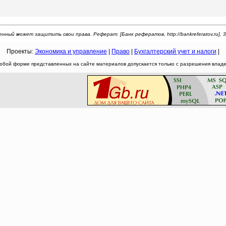
енный может защитить свои права. Реферат: [Банк рефератов, http://bankreferatov.ru], 3
Проекты:
Экономика и управление
|
Право
|
Бухгалтерский учет и налоги
|
юбой форме представленных на сайте материалов допускается только с разрешения владел