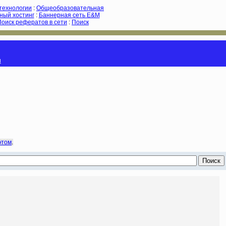
-технологии
:
Общеобразовательная
ный хостинг
:
Баннерная сеть E&M
Поиск рефератов в сети
:
Поиск
и
этом
.