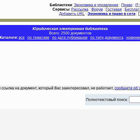
Библиотеки
:
Экономика и управление
:
Право
:
IT
Сервисы
:
Рассылка
:
Форум
:
Гостевая
:
Бесплат
Добавить URL
:
Экономика и право в сети
:
Юридическая электронная библиотека
Всего: 2500 документов
Каталоги:
все
:
по тематике
:
по дате публикации
:
по типу документа
:
новинк
 ссылка на документ, который Вас заинтересовал, не работает,
сообщите об 
Полнотекстовый поиск: