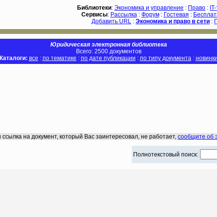
Библиотеки
:
Экономика и управление
:
Право
:
IT
Сервисы
:
Рассылка
:
Форум
:
Гостевая
:
Бесплат
Добавить URL
:
Экономика и право в сети
:
Юридическая электронная библиотека
Всего: 2500 документов
Каталоги:
все
:
по тематике
:
по дате публикации
:
по типу документа
:
новинк
 ссылка на документ, который Вас заинтересовал, не работает,
сообщите об 
Полнотекстовый поиск: