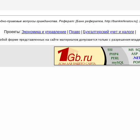
но-правовые вопросы гражданства. Реферат: [Банк рефератов, http://bankreferatov.ru], 
Проекты:
Экономика и управление
|
Право
|
Бухгалтерский учет и налоги
|
юбой форме представленных на сайте материалов допускается только с разрешения владел