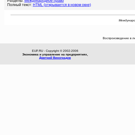
Разделы:
Международное право
Полный текст:
HTML (открывается в новом окне)
Международ
Воспроизведение в л
EUP.RU - Copyright © 2002-2006
Экономика и управление на предприятиях,
Дмитрий Виноградов