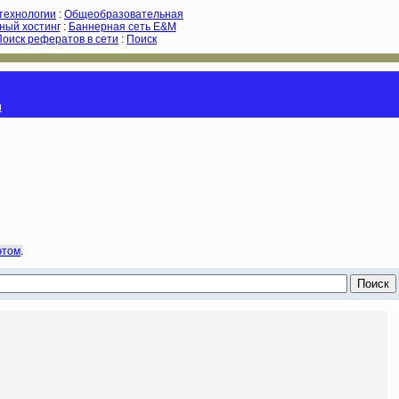
-технологии
:
Общеобразовательная
ный хостинг
:
Баннерная сеть E&M
Поиск рефератов в сети
:
Поиск
и
этом
.