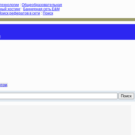
-технологии
:
Общеобразовательная
ный хостинг
:
Баннерная сеть E&M
Поиск рефератов в сети
:
Поиск
и
этом
.