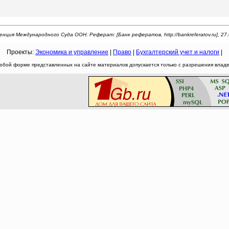
нция Международного Суда ООН. Реферат: [Банк рефератов, http://bankreferatov.ru], 27.
Проекты:
Экономика и управление
|
Право
|
Бухгалтерский учет и налоги
|
юбой форме представленных на сайте материалов допускается только с разрешения владел