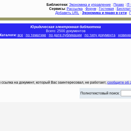
Библиотеки
:
Экономика и управление
:
Право
:
IT
Сервисы
:
Рассылка
:
Форум
:
Гостевая
:
Бесплат
Добавить URL
:
Экономика и право в сети
:
Юридическая электронная библиотека
Всего: 2500 документов
Каталоги:
все
:
по тематике
:
по дате публикации
:
по типу документа
:
новинк
 ссылка на документ, который Вас заинтересовал, не работает,
сообщите об 
Полнотекстовый поиск: