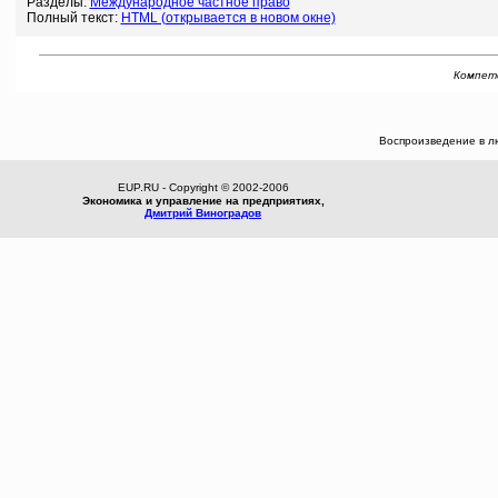
Разделы:
Международное частное право
Полный текст:
HTML (открывается в новом окне)
Компете
Воспроизведение в л
EUP.RU - Copyright © 2002-2006
Экономика и управление на предприятиях,
Дмитрий Виноградов