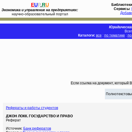
E
U
P
.
R
U
Библиотек
Сервисы
:
Экономика и управление на предприятиях:
Добав
научно-образовательный портал
Юридическая
Всег
Каталоги:
все
:
по тематике
:
по
Если ссылка на документ, который 
Полнотекстовы
Рефераты и работы студентов
ДЖОН ЛОКК. ГОСУДАРСТВО И ПРАВО
Реферат
Источник:
Банк рефератов