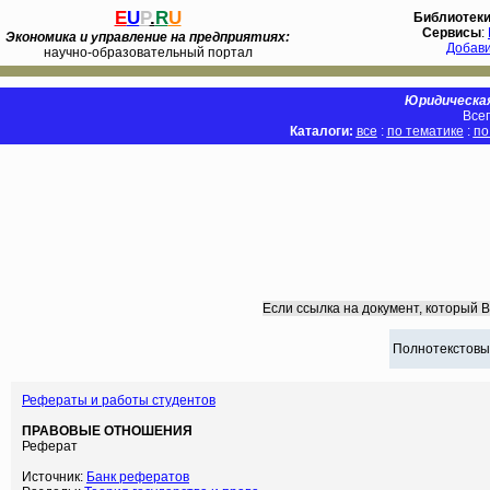
E
U
P
.
R
U
Библиотек
Сервисы
:
Экономика и управление на предприятиях:
Добав
научно-образовательный портал
Юридическая
Всег
Каталоги:
все
:
по тематике
:
по
Если ссылка на документ, который 
Полнотекстовы
Рефераты и работы студентов
ПРАВОВЫЕ ОТНОШЕНИЯ
Реферат
Источник:
Банк рефератов