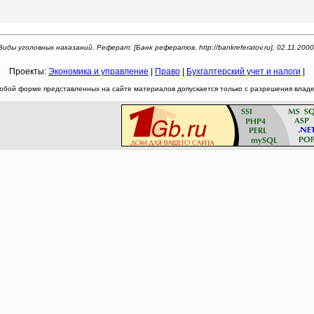
Виды уголовных наказаний. Реферат: [Банк рефератов, http://bankreferatov.ru], 02.11.2000
Проекты:
Экономика и управление
|
Право
|
Бухгалтерский учет и налоги
|
юбой форме представленных на сайте материалов допускается только с разрешения владел