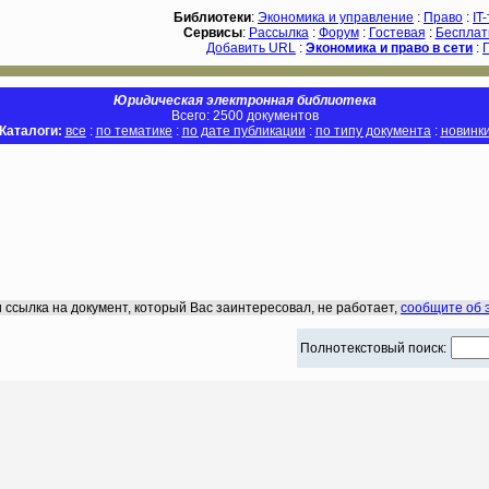
Библиотеки
:
Экономика и управление
:
Право
:
IT
Сервисы
:
Рассылка
:
Форум
:
Гостевая
:
Бесплат
Добавить URL
:
Экономика и право в сети
:
Юридическая электронная библиотека
Всего: 2500 документов
Каталоги:
все
:
по тематике
:
по дате публикации
:
по типу документа
:
новинк
 ссылка на документ, который Вас заинтересовал, не работает,
сообщите об 
Полнотекстовый поиск: