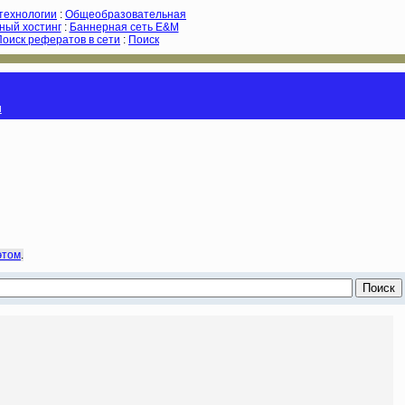
-технологии
:
Общеобразовательная
ный хостинг
:
Баннерная сеть E&M
Поиск рефератов в сети
:
Поиск
и
этом
.