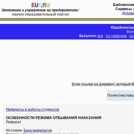
E
U
P
.
R
U
Библиотек
Сервисы
:
Экономика и управление на предприятиях:
Добав
научно-образовательный портал
Юридическая
Всег
Каталоги:
все
:
по тематике
:
по
Если ссылка на документ, который 
Полнотекстовы
Рефераты и работы студентов
ОСОБЕННОСТИ РЕЖИМА ОТБЫВАНИЯ НАКАЗАНИЯ
Реферат
Источник:
Банк рефератов