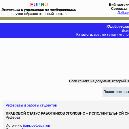
E
U
P
.
R
U
Библиотек
Сервисы
:
Экономика и управление на предприятиях:
Добав
научно-образовательный портал
Юридическая
Всег
Каталоги:
все
:
по тематике
:
по
Если ссылка на документ, который 
Полнотекстовы
Рефераты и работы студентов
ПРАВОВОЙ СТАТУС РАБОТНИКОВ УГОЛОВНО – ИСПОЛНИТЕЛЬНОЙ 
Реферат
Источник:
Банк рефератов