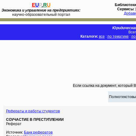
E
U
P
.
R
U
Библиотек
Сервисы
:
Экономика и управление на предприятиях:
Добав
научно-образовательный портал
Юридическая
Всег
Каталоги:
все
:
по тематике
:
по
Если ссылка на документ, который 
Полнотекстовы
Рефераты и работы студентов
СОУЧАСТИЕ В ПРЕСТУПЛЕНИИ
Реферат
Источник:
Банк рефератов